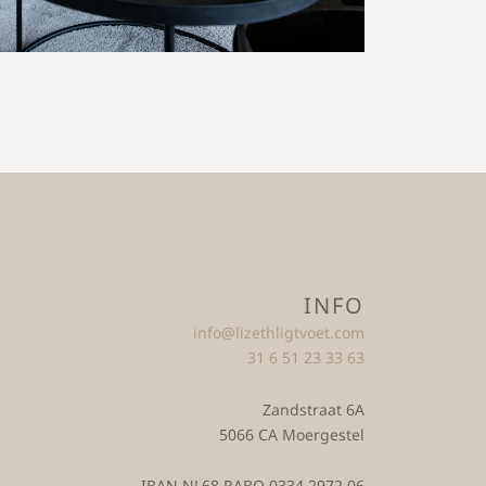
INFO
info@lizethligtvoet.com
31 6 51 23 33 63
Zandstraat 6A
5066 CA Moergestel
IBAN NL68 RABO 0334 2972 06